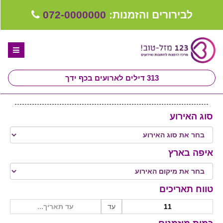
לבירורים והזמנות:
072-0000000
313
דילים לארועים בכף ידך
דף הבית
סוג האירוע
ספקים לחתונה מומלצים
קבלו ייעוץ בחינם
איפה בארץ
טיפים לארגון ותכנון חתונה
קבוצת וואטסאפ-ספקים עונים LIVE
טווח תאריכים
שירות אישי בקליק
עד