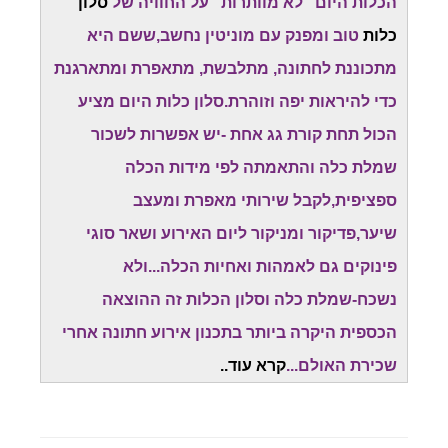
הכלות היום "לא מוותרות" על החוויה של
סלון
כלות
טוב ומפנק עם מוניטין נחשב,ששם היא
מתכוננת לחתונה, מתלבשת, מתאפרת ומתארגנת
כדי להיראות יפה וזוהרת.סלון כלות היום מציע
הכול תחת קורת גג אחת -יש אפשרות לשכור
שמלת כלה והתאמתה לפי מידות הכלה
ספציפית,לקבל שירותי מאפרת ומעצב
שיער,פדיקור ומניקור ליום האירוע ושאר סוגי
פינוקים גם לאמהות ואחיות הכלה...ולא
נשכח-שמלת כלה וסלון הכלות זה ההוצאה
הכספית היקרה ביותר בתכנון אירוע חתונה אחרי
שכירת האולם...
קרא עוד..