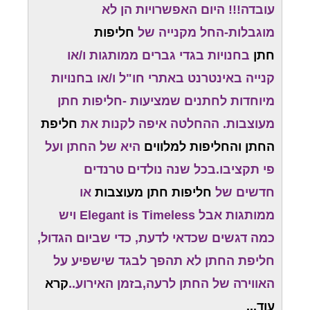
עובדה!!! היום האפשרויות הן לא
מוגבלות-החל מקנייה של
חליפות
חתן
בחנויות בגדי גברים ממותגות ו/או
קנייה באינטרנט באתרי חו"ל ו/או בחנויות
מיוחדות לחתנים שמציעות -חליפות חתן
מעוצבות. ההחלטה איפה לקנות את
חליפת
החתן והחליפות למלווים
היא של החתן ועל
פי תקציבו.בכל שנה נולדים טרנדים
חדשים של
חליפות חתן מעוצבות
או
ממותגות אבל Elegant is Timeless ויש
כמה דגשים שכדאי לדעת, כדי שביום הגדול,
חליפת החתן לא תהפך לבגד שישפיע על
האווירה של החתן לרעה,בזמן האירוע..
קרא
עוד...