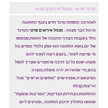
טרנד חדש - מנהל אירועים פרטי
לאחרונה התפתח טרנד חדש בענף החתונות
וניהול הבר מצווה -
מנהל אירועים פרטי
.הטרנד
נולד בעקבות הצורך וההבנה של הזוגות,שבסופו
של יום,נושא החתונה הוא עסק כלכלי ומתיש,וכל
מי שרוצה לעזור...בעצם רוצה למכור להם
משהו.ישנם כל כך הרבה פרמטרים שצריך לטפל
בהם,כדי שהאירוע יהיה מוצלח,ונוצרה
הסיטואציה,שמרגישים "מותשים ועייפים" מכל
הריצות,קבלת
ההחלטות,הבחירות,הבדיקות,"המריבות וצעקות"
שנעשו בתהליך תיכנון החתונה...ומגיעים ליום