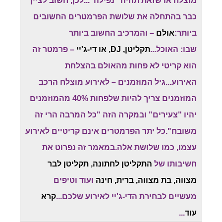
מוצלח או שזאת תהיה "נפילה"...לכן, חשוב לציין
כבר בהתחלה את שלושת הפרמטרים החשובים
ביותר:
אולם
– והמרכיב החשוב ביותר
שבו: האוכל...
תקליטן, DJ, או די-ג'יי
– פרמטר זה
הוא קריטי לא פחות מהאולם בהצלחת
האירוע...גיל המוזמנים – לאירוע מוצלח הרכב
המוזמנים צריך להיות שלפחות 40% מהמוזמנים
יהיו "צעירים" ובמקרה הזה "כל המרבה הרי זה
משובח".כל יתר הפרמטרים אינם קריטיים לאירוע
עצמו, כמו שלושת אלה.במאמר זה נפרוט את
חשיבותו של
התקליטן לחתונה, תקליטן לבר
מצווה, בת מצווה, ברית, חינה
ועוד וטיפים
מעשיים לבחירת הדי-ג'יי לאירוע שלכם...
קרא
עוד
...