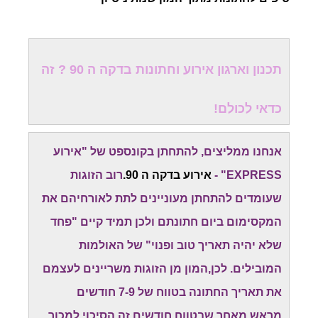
תכנון וארגון אירוע וחתונות בדקה ה 90 ? זה
כדאי לכולם!
אנחנו ממליצים, להתחתן בקונספט של "אירוע
EXPRESS" -
אירוע בדקה ה 90.
רוב הזוגות
שעומדים להתחתן מעוניינים לתת לאורחיהם את
המקסימום ביום חתונתם ולכן תמיד קיים "פחד
שלא יהיה תאריך טוב ופנוי" של האולמות
המובילים. לכן,המון מן הזוגות משריינים לעצמם
את תאריך החתונה בטווח של 7-9 חודשים
מראש.מאחר שבטווח חודשים זה הסיכוי למכור