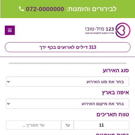
לבירורים והזמנות:
072-0000000
313
דילים לארועים בכף ידך
דף הבית
סוג האירוע
ספקים לחתונה מומלצים
קבלו ייעוץ בחינם
איפה בארץ
טיפים לארגון ותכנון חתונה
קבוצת וואטסאפ-ספקים עונים LIVE
טווח תאריכים
יד 2 - רוצה למכור
עד
שירות אישי בקליק