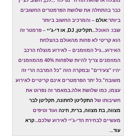
מוצלח או שזאת תהיה "נפילה"...לכן, חשוב לציין
כבר בהתחלה את שלושת הפרמטרים החשובים
ביותר:
אולם
– והמרכיב החשוב ביותר
שבו: האוכל...
תקליטן, DJ, או די-ג'יי
– פרמטר זה
הוא קריטי לא פחות מהאולם בהצלחת
האירוע...גיל המוזמנים – לאירוע מוצלח הרכב
המוזמנים צריך להיות שלפחות 40% מהמוזמנים
יהיו "צעירים" ובמקרה הזה "כל המרבה הרי זה
משובח".כל יתר הפרמטרים אינם קריטיים לאירוע
עצמו, כמו שלושת אלה.במאמר זה נפרוט את
חשיבותו של
התקליטן לחתונה, תקליטן לבר
מצווה, בת מצווה, ברית, חינה
ועוד וטיפים
מעשיים לבחירת הדי-ג'יי לאירוע שלכם...
קרא
עוד
...