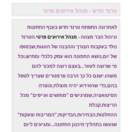
טרנד חדש - מנהל אירועים פרטי
לאחרונה התפתח טרנד חדש בענף החתונות
וניהול הבר מצווה -
מנהל אירועים פרטי
.הטרנד
נולד בעקבות הצורך וההבנה של הזוגות,שבסופו
של יום,נושא החתונה הוא עסק כלכלי ומתיש,וכל
מי שרוצה לעזור...בעצם רוצה למכור להם
משהו.ישנם כל כך הרבה פרמטרים שצריך לטפל
בהם,כדי שהאירוע יהיה מוצלח,ונוצרה
הסיטואציה,שמרגישים "מותשים ועייפים" מכל
הריצות,קבלת
ההחלטות,הבחירות,הבדיקות,"המריבות וצעקות"
שנעשו בתהליך תיכנון החתונה...ומגיעים ליום