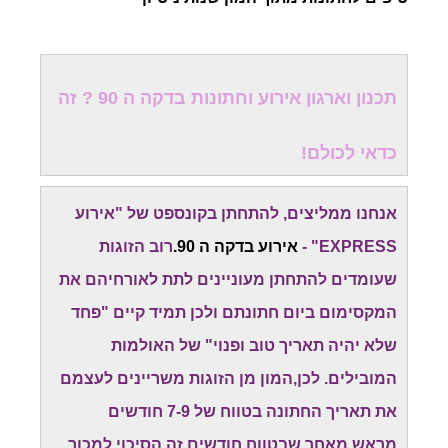
תכנון וארגון אירוע וחתונות בדקה ה 90 ? זה
כדאי לכולם!
אנחנו ממליצים, להתחתן בקונספט של "אירוע
EXPRESS" -
אירוע בדקה ה 90.
רוב הזוגות
שעומדים להתחתן מעוניינים לתת לאורחיהם את
המקסימום ביום חתונתם ולכן תמיד קיים "פחד
שלא יהיה תאריך טוב ופנוי" של האולמות
המובילים. לכן,המון מן הזוגות משריינים לעצמם
את תאריך החתונה בטווח של 7-9 חודשים
מראש.מאחר שבטווח חודשים זה הסיכוי למכור