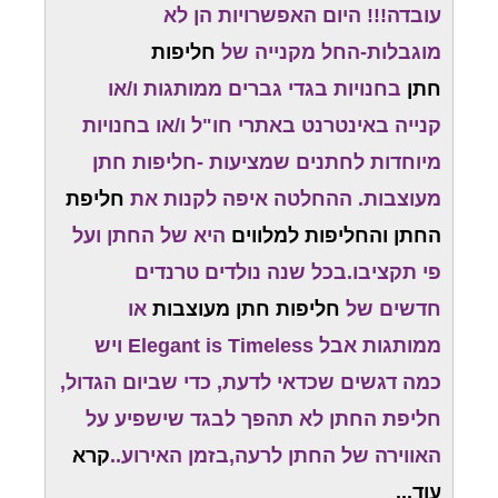
עובדה!!! היום האפשרויות הן לא
מוגבלות-החל מקנייה של
חליפות
חתן
בחנויות בגדי גברים ממותגות ו/או
קנייה באינטרנט באתרי חו"ל ו/או בחנויות
מיוחדות לחתנים שמציעות -חליפות חתן
מעוצבות. ההחלטה איפה לקנות את
חליפת
החתן והחליפות למלווים
היא של החתן ועל
פי תקציבו.בכל שנה נולדים טרנדים
חדשים של
חליפות חתן מעוצבות
או
ממותגות אבל Elegant is Timeless ויש
כמה דגשים שכדאי לדעת, כדי שביום הגדול,
חליפת החתן לא תהפך לבגד שישפיע על
האווירה של החתן לרעה,בזמן האירוע..
קרא
עוד...