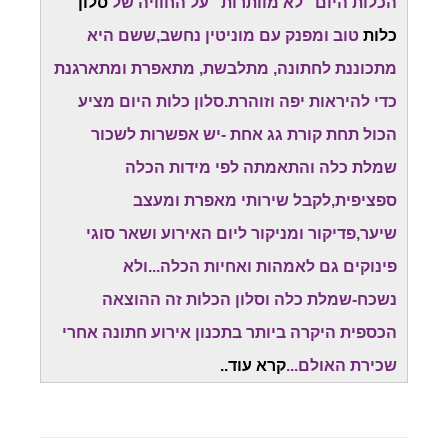
הכלות היום "לא מוותרות" על החוויה של
סלון
כלות
טוב ומפנק עם מוניטין נחשב,ששם היא
מתכוננת לחתונה, מתלבשת, מתאפרת ומתארגנת
כדי להיראות יפה וזוהרת.סלון כלות היום מציע
הכול תחת קורת גג אחת -יש אפשרות לשכור
שמלת כלה והתאמתה לפי מידות הכלה
ספציפית,לקבל שירותי מאפרת ומעצב
שיער,פדיקור ומניקור ליום האירוע ושאר סוגי
פינוקים גם לאמהות ואחיות הכלה...ולא
נשכח-שמלת כלה וסלון הכלות זה ההוצאה
הכספית היקרה ביותר בתכנון אירוע חתונה אחרי
שכירת האולם...
קרא עוד..