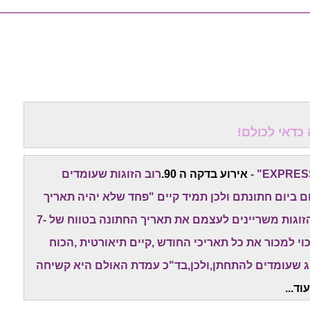
אירוע בדקה ה 90.
רוב הזוגות שעומדים
 ביום חתונתם ולכן תמיד קיים "פחד שלא יהיה תאריך
טוב ופנוי" של האולמות המובילים. לכן,המון מן הזוגות משריינים לעצמם את תאריך החתונה בטווח של 7-
י למכור את כל תאריכי החודש ,קיים תיאורטית ,הכוח
וג שעומדים להתחתן,ולכן,בד"כ עמדת האולם היא קשיחה
וד...