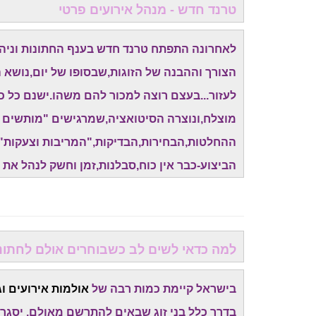
טרנד חדש - מנהל אירועים פרטי
לאחרונה התפתח טרנד חדש בענף החתונות וניהו
הצורך וההבנה של הזוגות,שבסופו של יום,נושא 
לעזור...בעצם רוצה למכור להם משהו.ישנם כל 
מוצלח,ונוצרה הסיטואציה,שמרגישים "מותשים ו
ההחלטות,הבחירות,הבדיקות,"המריבות וצעקות" ש
הביצוע-כבר אין כוח,סבלנות,זמן וחשק לנהל את 
למה כדאי לשים לב כשבוחרים אולם לחתונ
בישראל קיימת כמות רבה של
אולמות אירועים וג
בדרך כלל בני זוג שבאים להתרשם מאולם, יסגרו