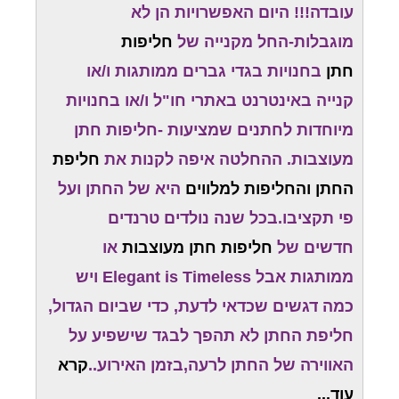
עובדה!!! היום האפשרויות הן לא
מוגבלות-החל מקנייה של
חליפות
חתן
בחנויות בגדי גברים ממותגות ו/או
קנייה באינטרנט באתרי חו"ל ו/או בחנויות
מיוחדות לחתנים שמציעות -חליפות חתן
מעוצבות. ההחלטה איפה לקנות את
חליפת
החתן והחליפות למלווים
היא של החתן ועל
פי תקציבו.בכל שנה נולדים טרנדים
חדשים של
חליפות חתן מעוצבות
או
ממותגות אבל Elegant is Timeless ויש
כמה דגשים שכדאי לדעת, כדי שביום הגדול,
חליפת החתן לא תהפך לבגד שישפיע על
האווירה של החתן לרעה,בזמן האירוע..
קרא
עוד...