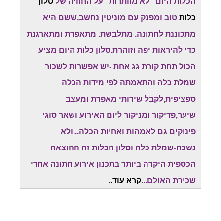
הכלות היום "לא מוותרות" על החוויה של
סלון
כלות
טוב ומפנק עם מוניטין נחשב,ששם היא
מתכוננת לחתונה, מתלבשת, מתאפרת ומתארגנת
כדי להיראות יפה וזוהרת.סלון כלות היום מציע
הכול תחת קורת גג אחת -יש אפשרות לשכור
שמלת כלה והתאמתה לפי מידות הכלה
ספציפית,לקבל שירותי מאפרת ומעצב
שיער,פדיקור ומניקור ליום האירוע ושאר סוגי
פינוקים גם לאמהות ואחיות הכלה...ולא
נשכח-שמלת כלה וסלון הכלות זה ההוצאה
הכספית היקרה ביותר בתכנון אירוע חתונה אחרי
שכירת האולם...
קרא עוד..