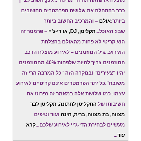
מוצלח או שזאת תהיה "נפילה"...לכן, חשוב לציין
כבר בהתחלה את שלושת הפרמטרים החשובים
ביותר:
אולם
– והמרכיב החשוב ביותר
שבו: האוכל...
תקליטן, DJ, או די-ג'יי
– פרמטר זה
הוא קריטי לא פחות מהאולם בהצלחת
האירוע...גיל המוזמנים – לאירוע מוצלח הרכב
המוזמנים צריך להיות שלפחות 40% מהמוזמנים
יהיו "צעירים" ובמקרה הזה "כל המרבה הרי זה
משובח".כל יתר הפרמטרים אינם קריטיים לאירוע
עצמו, כמו שלושת אלה.במאמר זה נפרוט את
חשיבותו של
התקליטן לחתונה, תקליטן לבר
מצווה, בת מצווה, ברית, חינה
ועוד וטיפים
מעשיים לבחירת הדי-ג'יי לאירוע שלכם...
קרא
עוד
...