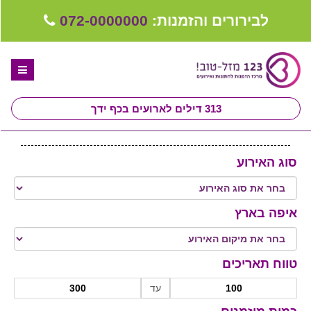
לבירורים והזמנות:
072-0000000
313
דילים לארועים בכף ידך
דף הבית
סוג האירוע
ספקים לחתונה מומלצים
קבלו ייעוץ בחינם
איפה בארץ
טיפים לארגון ותכנון חתונה
קבוצת וואטסאפ-ספקים עונים LIVE
טווח תאריכים
יד 2 - רוצה למכור
עד
שירות אישי בקליק