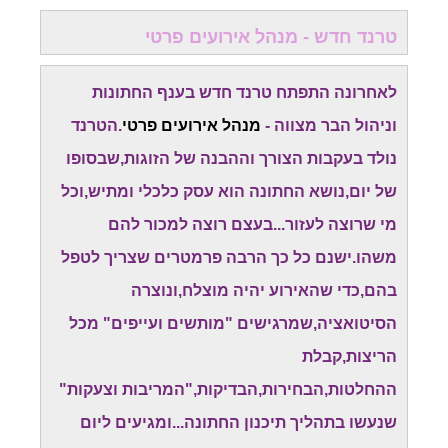
טרנד חדש - מנהל אירועים פרטי
לאחרונה התפתח טרנד חדש בענף החתונות
וניהול הבר מצווה -
מנהל אירועים פרטי
.הטרנד
נולד בעקבות הצורך וההבנה של הזוגות,שבסופו
של יום,נושא החתונה הוא עסק כלכלי ומתיש,וכל
מי שרוצה לעזור...בעצם רוצה למכור להם
משהו.ישנם כל כך הרבה פרמטרים שצריך לטפל
בהם,כדי שהאירוע יהיה מוצלח,ונוצרה
הסיטואציה,שמרגישים "מותשים ועייפים" מכל
הריצות,קבלת
ההחלטות,הבחירות,הבדיקות,"המריבות וצעקות"
שנעשו בתהליך תיכנון החתונה...ומגיעים ליום