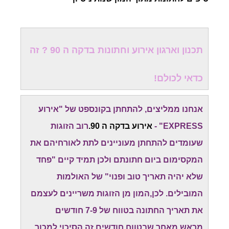
תכנון וארגון אירוע וחתונות בדקה ה 90 ? זה
כדאי לכולם!
אנחנו ממליצים, להתחתן בקונספט של "אירוע
EXPRESS" -
אירוע בדקה ה 90.
רוב הזוגות
שעומדים להתחתן מעוניינים לתת לאורחיהם את
המקסימום ביום חתונתם ולכן תמיד קיים "פחד
שלא יהיה תאריך טוב ופנוי" של האולמות
המובילים. לכן,המון מן הזוגות משריינים לעצמם
את תאריך החתונה בטווח של 7-9 חודשים
מראש.מאחר שבטווח חודשים זה הסיכוי למכור