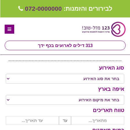
לבירורים והזמנות:
072-0000000
313
דילים לארועים בכף ידך
דף הבית
סוג האירוע
ספקים לחתונה מומלצים
קבלו ייעוץ בחינם
איפה בארץ
טיפים לארגון ותכנון חתונה
קבוצת וואטסאפ-ספקים עונים LIVE
טווח תאריכים
יד 2 - רוצה למכור
עד
שירות אישי בקליק