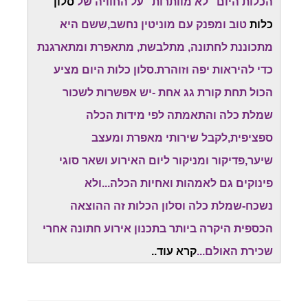
הכלות היום "לא מוותרות" על החוויה של
סלון
כלות
טוב ומפנק עם מוניטין נחשב,ששם היא
מתכוננת לחתונה, מתלבשת, מתאפרת ומתארגנת
כדי להיראות יפה וזוהרת.סלון כלות היום מציע
הכול תחת קורת גג אחת -יש אפשרות לשכור
שמלת כלה והתאמתה לפי מידות הכלה
ספציפית,לקבל שירותי מאפרת ומעצב
שיער,פדיקור ומניקור ליום האירוע ושאר סוגי
פינוקים גם לאמהות ואחיות הכלה...ולא
נשכח-שמלת כלה וסלון הכלות זה ההוצאה
הכספית היקרה ביותר בתכנון אירוע חתונה אחרי
שכירת האולם...
קרא עוד..