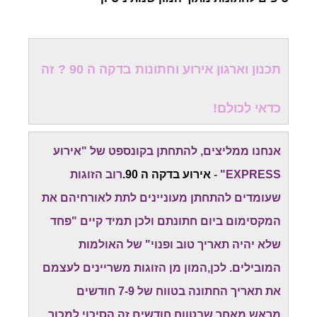
תכנון וארגון אירוע וחתונות בדקה ה 90 ? זה
כדאי לכולם!
אנחנו ממליצים, להתחתן בקונספט של "אירוע
EXPRESS" -
אירוע בדקה ה 90.
רוב הזוגות
שעומדים להתחתן מעוניינים לתת לאורחיהם את
המקסימום ביום חתונתם ולכן תמיד קיים "פחד
שלא יהיה תאריך טוב ופנוי" של האולמות
המובילים. לכן,המון מן הזוגות משריינים לעצמם
את תאריך החתונה בטווח של 7-9 חודשים
מראש.מאחר שבטווח חודשים זה הסיכוי למכור