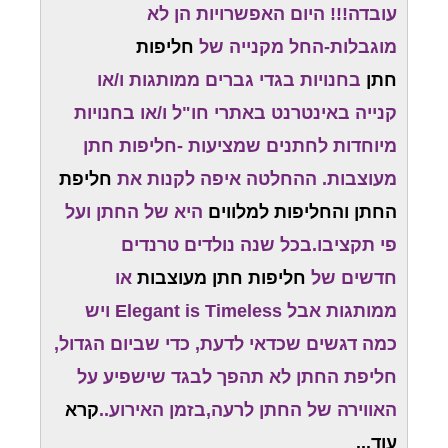
עובדה!!! היום האפשרויות הן לא
מוגבלות-החל מקנייה של
חליפות
חתן
בחנויות בגדי גברים ממותגות ו/או
קנייה באינטרנט באתרי חו"ל ו/או בחנויות
מיוחדות לחתנים שמציעות -חליפות חתן
מעוצבות. ההחלטה איפה לקנות את
חליפת
החתן והחליפות למלווים
היא של החתן ועל
פי תקציבו.בכל שנה נולדים טרנדים
חדשים של
חליפות חתן מעוצבות
או
ממותגות אבל Elegant is Timeless ויש
כמה דגשים שכדאי לדעת, כדי שביום הגדול,
חליפת החתן לא תהפך לבגד שישפיע על
האווירה של החתן לרעה,בזמן האירוע..
קרא
עוד...