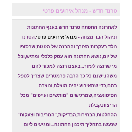
טרנד חדש - מנהל אירועים פרטי
לאחרונה התפתח טרנד חדש בענף החתונות
וניהול הבר מצווה -
מנהל אירועים פרטי
.הטרנד
נולד בעקבות הצורך וההבנה של הזוגות,שבסופו
של יום,נושא החתונה הוא עסק כלכלי ומתיש,וכל
מי שרוצה לעזור...בעצם רוצה למכור להם
משהו.ישנם כל כך הרבה פרמטרים שצריך לטפל
בהם,כדי שהאירוע יהיה מוצלח,ונוצרה
הסיטואציה,שמרגישים "מותשים ועייפים" מכל
הריצות,קבלת
ההחלטות,הבחירות,הבדיקות,"המריבות וצעקות"
שנעשו בתהליך תיכנון החתונה...ומגיעים ליום