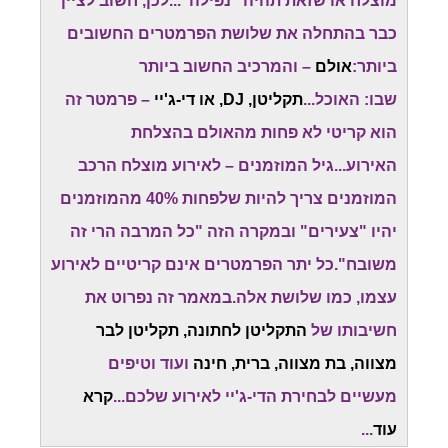
מוצלח או שזאת תהיה "נפילה"...לכן, חשוב לציין
כבר בהתחלה את שלושת הפרמטרים החשובים
ביותר:
אולם
– והמרכיב החשוב ביותר
שבו: האוכל...
תקליטן, DJ, או די-ג'יי
– פרמטר זה
הוא קריטי לא פחות מהאולם בהצלחת
האירוע...גיל המוזמנים – לאירוע מוצלח הרכב
המוזמנים צריך להיות שלפחות 40% מהמוזמנים
יהיו "צעירים" ובמקרה הזה "כל המרבה הרי זה
משובח".כל יתר הפרמטרים אינם קריטיים לאירוע
עצמו, כמו שלושת אלה.במאמר זה נפרוט את
חשיבותו של
התקליטן לחתונה, תקליטן לבר
מצווה, בת מצווה, ברית, חינה
ועוד וטיפים
מעשיים לבחירת הדי-ג'יי לאירוע שלכם...
קרא
עוד
...