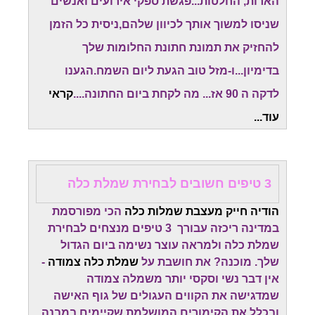
הארות, החלטות...פגשת ספקי אירועים ואנשים
שניסו למשוך אותך לכיוון שלהם,ניסית כל הזמן
להחזיק את תמונת חתונת החלומות שלך
בדימיון...ו-מזל טוב הגעת ליום השמח.
הגענו
לדקה ה 90 אז... מה לקחת ביום החתונה....
קראי
עוד...
3 טיפים חשובים לבחירת שמלת כלה
הודיה חייק מעצבת שמלות כלה
הכי מפורסמת
במדינה ריכזה עבורך 3 טיפים מנצחים לבחירת
שמלת כלה ולמראה עוצר נשימה ביום הגדול
שלך. מוכנה? את חושבת על
שמלת כלה צמודה
-
אין דבר נשי וסקסי יותר משמלה צמודה
שמדגישה את הקווים העגולים של גוף האישה
ובכלל את הקימורים המושלמת שקיימים במבנה