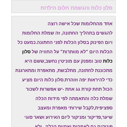
סלון כלות והגשמת חלום הילדות
אחד מהחלומות שכל אישה רוצה
להגשים בתהליך החתונה, זה שמלת החלומות
ויום הפינוק בסלון הכלות לפני החתונה.כמעט כל
הכלות היום "לא מוותרות" על החוויה של
סלון
כלות
טוב ומפנק עם מוניטין נחשב,ששם היא
מתכוננת לחתונה, מתלבשת, מתאפרת ומתארגנת
כדי להיראות יפה וזוהרת.סלון כלות היום מציע
הכול תחת קורת גג אחת -יש אפשרות לשכור
שמלת כלה והתאמתה לפי מידות הכלה
ספציפית,לקבל שירותי מאפרת ומעצב
שיער,פדיקור ומניקור ליום האירוע ושאר סוגי
פינוקים גם לאמהות ואחיות הכלה...ולא