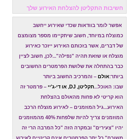
חשיבות התקליטן להצלחת האירוע שלך
אפשר לומר בוודאות שכדי שאירוע ייחשב
כמוצלח במיוחד, חשוב שיתקיימו מספר מצומצם
של דברים, אשר בזכותם האירוע ייזכר כאירוע
מוצלח או שזאת תהיה "נפילה"...לכן, חשוב לציין
כבר בהתחלה את שלושת הפרמטרים החשובים
ביותר:
אולם
– והמרכיב החשוב ביותר
שבו: האוכל...
תקליטן, DJ, או די-ג'יי
– פרמטר זה
הוא קריטי לא פחות מהאולם בהצלחת
האירוע...גיל המוזמנים – לאירוע מוצלח הרכב
המוזמנים צריך להיות שלפחות 40% מהמוזמנים
יהיו "צעירים" ובמקרה הזה "כל המרבה הרי זה
משובח".כל יתר הפרמטרים אינם קריטיים לאירוע