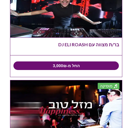
בר/ת מצווה עם DJ ELI ROASH
החל מ-3,000₪
מוסיקה