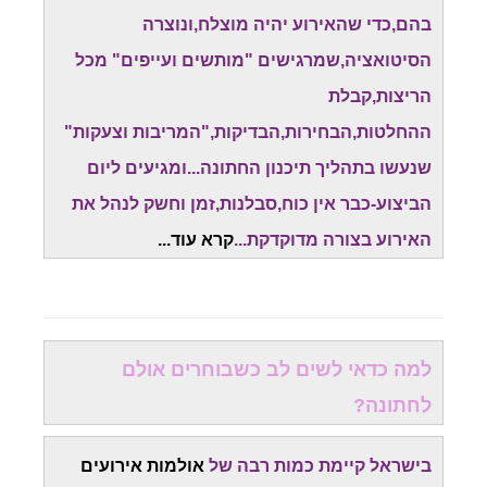
בהם,כדי שהאירוע יהיה מוצלח,ונוצרה
הסיטואציה,שמרגישים "מותשים ועייפים" מכל
הריצות,קבלת
ההחלטות,הבחירות,הבדיקות,"המריבות וצעקות"
שנעשו בתהליך תיכנון החתונה...ומגיעים ליום
הביצוע-כבר אין כוח,סבלנות,זמן וחשק לנהל את
האירוע בצורה מדוקדקת...
קרא עוד.
..
למה כדאי לשים לב כשבוחרים אולם
לחתונה?
בישראל קיימת כמות רבה של
אולמות אירועים