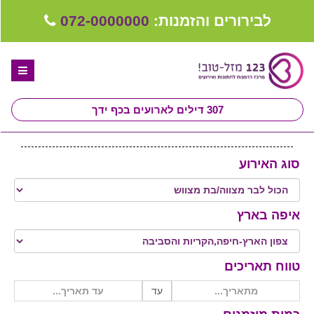
לבירורים והזמנות:
072-0000000
307
דילים לארועים בכף ידך
דף הבית
סוג האירוע
ספקים לחתונה מומלצים
קבלו ייעוץ בחינם
איפה בארץ
טיפים לארגון ותכנון חתונה
קבוצת וואטסאפ-ספקים עונים LIVE
טווח תאריכים
שירות אישי בקליק
עד