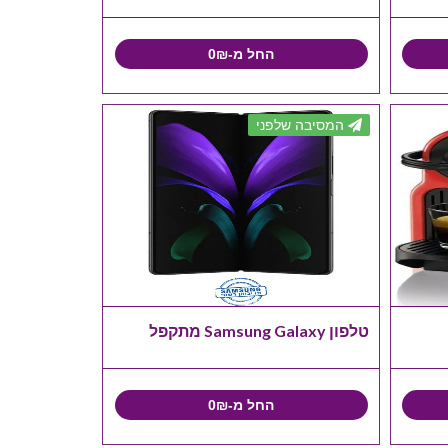
החל מ-0₪
המסיבה שלפני
טלפון Samsung Galaxy מתקפל
החל מ-0₪