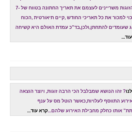
טוב ופנוי" של האולמות המובילים. לכן,המון מן הזוגות משריינים לעצמם את תאריך החתונה בטווח של 7-
י למכור את כל תאריכי החודש ,קיים תיאורטית ,הכוח
וג שעומדים להתחתן,ולכן,בד"כ עמדת האולם היא קשיחה
וד...
נו
? זהו הנושא שמבלבל הכי הרבה זוגות, ויוצר הוצאה
ירוע התווסף לעלויות,כאשר הוטל מס על ענף
ת" אותו כחלק מחבילת האירוע שלהם...
קרא עוד...