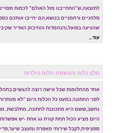
לתוצאה,ש"התחייבנו מול האולם" לכמות מסויימת
סלחניים ורחמניים בנושא.הם יחייבו אותכם כס
שהגיעה בפועל,והנחמדות והחיבוק האדיר שקיבל
עוד...
סלון כלות והגשמת חלום הילדות
אחד מהחלומות שכל אישה רוצה להגשים בתהליך 
לפני החתונה.כמעט כל הכלות היום "לא מוותרות
נחשב,ששם היא מתכוננת לחתונה, מתלבשת, מתאפ
היום מציע הכול תחת קורת גג אחת -יש אפשרות
ספציפית,לקבל שירותי מאפרת ומעצב שיער,פדיקור