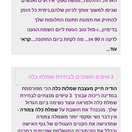
הארות, החלטות...פגשת ספקי אירועים ואנשים
שניסו למשוך אותך לכיוון שלהם,ניסית כל הזמן
להחזיק את תמונת חתונת החלומות שלך
בדימיון...ו-מזל טוב הגעת ליום השמח.
הגענו
לדקה ה 90 אז... מה לקחת ביום החתונה....
קראי
עוד...
3 טיפים חשובים לבחירת שמלת כלה
הודיה חייק מעצבת שמלות כלה
הכי מפורסמת
במדינה ריכזה עבורך 3 טיפים מנצחים לבחירת
שמלת כלה ולמראה עוצר נשימה ביום הגדול
שלך. מוכנה? את חושבת על
שמלת כלה צמודה
-
אין דבר נשי וסקסי יותר משמלה צמודה
שמדגישה את הקווים העגולים של גוף האישה
ובכלל את הקימורים המושלמת שקיימים במבנה