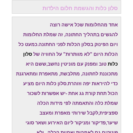
סלון כלות והגשמת חלום הילדות
אחד מהחלומות שכל אישה רוצה
להגשים בתהליך החתונה, זה שמלת החלומות
ויום הפינוק בסלון הכלות לפני החתונה.כמעט כל
הכלות היום "לא מוותרות" על החוויה של
סלון
כלות
טוב ומפנק עם מוניטין נחשב,ששם היא
מתכוננת לחתונה, מתלבשת, מתאפרת ומתארגנת
כדי להיראות יפה וזוהרת.סלון כלות היום מציע
הכול תחת קורת גג אחת -יש אפשרות לשכור
שמלת כלה והתאמתה לפי מידות הכלה
ספציפית,לקבל שירותי מאפרת ומעצב
שיער,פדיקור ומניקור ליום האירוע ושאר סוגי
פינוקים גם לאמהות ואחיות הכלה...ולא