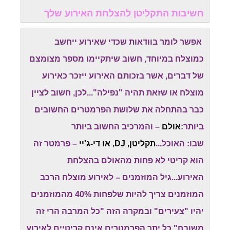
חשיבות התקליטן להצלחת האירוע שלך
אפשר לומר בוודאות שכדי שאירוע ייחשב
כמוצלח במיוחד, חשוב שיתקיימו מספר מצומצם
של דברים, אשר בזכותם האירוע ייזכר כאירוע
מוצלח או שזאת תהיה "נפילה"...לכן, חשוב לציין
כבר בהתחלה את שלושת הפרמטרים החשובים
ביותר:
אולם
– והמרכיב החשוב ביותר
שבו: האוכל...
תקליטן, DJ, או די-ג'יי
– פרמטר זה
הוא קריטי לא פחות מהאולם בהצלחת
האירוע...גיל המוזמנים – לאירוע מוצלח הרכב
המוזמנים צריך להיות שלפחות 40% מהמוזמנים
יהיו "צעירים" ובמקרה הזה "כל המרבה הרי זה
משובח".כל יתר הפרמטרים אינם קריטיים לאירוע