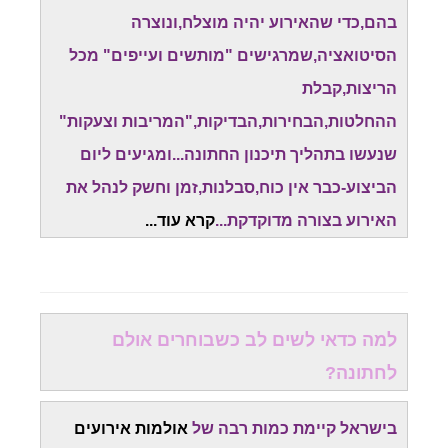
בהם,כדי שהאירוע יהיה מוצלח,ונוצרה
הסיטואציה,שמרגישים "מותשים ועייפים" מכל
הריצות,קבלת
ההחלטות,הבחירות,הבדיקות,"המריבות וצעקות"
שנעשו בתהליך תיכנון החתונה...ומגיעים ליום
הביצוע-כבר אין כוח,סבלנות,זמן וחשק לנהל את
האירוע בצורה מדוקדקת...
קרא עוד.
..
למה כדאי לשים לב כשבוחרים אולם
לחתונה?
בישראל קיימת כמות רבה של
אולמות אירועים