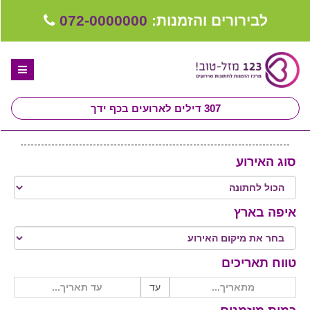
לבירורים והזמנות:
072-0000000
307
דילים לארועים בכף ידך
דף הבית
סוג האירוע
ספקים לחתונה מומלצים
קבלו ייעוץ בחינם
איפה בארץ
טיפים לארגון ותכנון חתונה
קבוצת וואטסאפ-ספקים עונים LIVE
טווח תאריכים
שירות אישי בקליק
עד