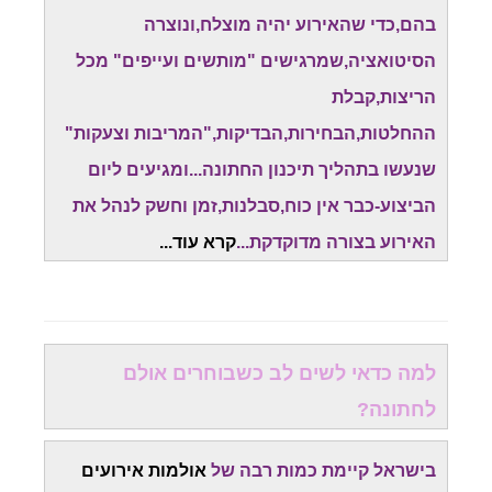
בהם,כדי שהאירוע יהיה מוצלח,ונוצרה
הסיטואציה,שמרגישים "מותשים ועייפים" מכל
הריצות,קבלת
ההחלטות,הבחירות,הבדיקות,"המריבות וצעקות"
שנעשו בתהליך תיכנון החתונה...ומגיעים ליום
הביצוע-כבר אין כוח,סבלנות,זמן וחשק לנהל את
האירוע בצורה מדוקדקת...
קרא עוד.
..
למה כדאי לשים לב כשבוחרים אולם
לחתונה?
בישראל קיימת כמות רבה של
אולמות אירועים