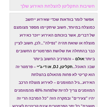
חשיבות התקליטן להצלחת האירוע שלך
אפשר לומר בוודאות שכדי שאירוע ייחשב
כמוצלח במיוחד, חשוב שיתקיימו מספר מצומצם
של דברים, אשר בזכותם האירוע ייזכר כאירוע
מוצלח או שזאת תהיה "נפילה"...לכן, חשוב לציין
כבר בהתחלה את שלושת הפרמטרים החשובים
ביותר:
אולם
– והמרכיב החשוב ביותר
שבו: האוכל...
תקליטן, DJ, או די-ג'יי
– פרמטר זה
הוא קריטי לא פחות מהאולם בהצלחת
האירוע...גיל המוזמנים – לאירוע מוצלח הרכב
המוזמנים צריך להיות שלפחות 40% מהמוזמנים
יהיו "צעירים" ובמקרה הזה "כל המרבה הרי זה
משובח".כל יתר הפרמטרים אינם קריטיים לאירוע