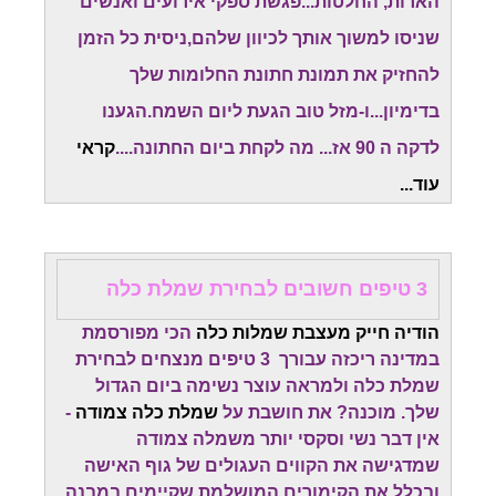
הארות, החלטות...פגשת ספקי אירועים ואנשים
שניסו למשוך אותך לכיוון שלהם,ניסית כל הזמן
להחזיק את תמונת חתונת החלומות שלך
בדימיון...ו-מזל טוב הגעת ליום השמח.
הגענו
לדקה ה 90 אז... מה לקחת ביום החתונה....
קראי
עוד...
3 טיפים חשובים לבחירת שמלת כלה
הודיה חייק מעצבת שמלות כלה
הכי מפורסמת
במדינה ריכזה עבורך 3 טיפים מנצחים לבחירת
שמלת כלה ולמראה עוצר נשימה ביום הגדול
שלך. מוכנה? את חושבת על
שמלת כלה צמודה
-
אין דבר נשי וסקסי יותר משמלה צמודה
שמדגישה את הקווים העגולים של גוף האישה
ובכלל את הקימורים המושלמת שקיימים במבנה