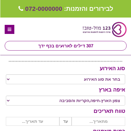
לבירורים והזמנות:
072-0000000
307
דילים לארועים בכף ידך
דף הבית
סוג האירוע
ספקים לחתונה מומלצים
קבלו ייעוץ בחינם
איפה בארץ
טיפים לארגון ותכנון חתונה
קבוצת וואטסאפ-ספקים עונים LIVE
טווח תאריכים
שירות אישי בקליק
עד