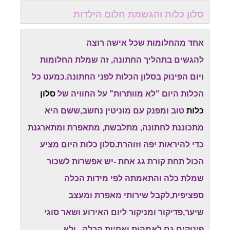
סלון כלות והגשמת חלום הילדות
אחד מהחלומות שכל אישה רוצה
להגשים בתהליך החתונה, זה שמלת החלומות
ויום הפינוק בסלון הכלות לפני החתונה.כמעט כל
הכלות היום "לא מוותרות" על החוויה של
סלון
כלות
טוב ומפנק עם מוניטין נחשב,ששם היא
מתכוננת לחתונה, מתלבשת, מתאפרת ומתארגנת
כדי להיראות יפה וזוהרת.סלון כלות היום מציע
הכול תחת קורת גג אחת -יש אפשרות לשכור
שמלת כלה והתאמתה לפי מידות הכלה
ספציפית,לקבל שירותי מאפרת ומעצב
שיער,פדיקור ומניקור ליום האירוע ושאר סוגי
פינוקים גם לאמהות ואחיות הכלה...ולא