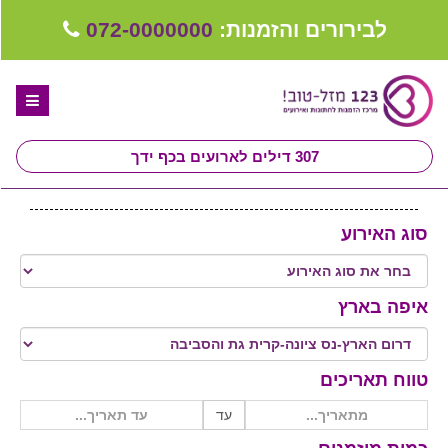
לבירורים והזמנות:
072-0000000
307
דילים לארועים בכף ידך
דף הבית
סוג האירוע
ספקים לחתונה מומלצים
קבלו ייעוץ בחינם
איפה בארץ
טיפים לארגון ותכנון חתונה
קבוצת וואטסאפ-ספקים עונים LIVE
טווח תאריכים
שירות אישי בקליק
עד