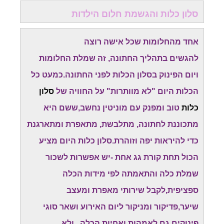
סלון כלות והגשמת חלום הילדות
אחד מהחלומות שכל אישה רוצה
להגשים בתהליך החתונה, זה שמלת החלומות
ויום הפינוק בסלון הכלות לפני החתונה.כמעט כל
הכלות היום "לא מוותרות" על החוויה של
סלון
כלות
טוב ומפנק עם מוניטין נחשב,ששם היא
מתכוננת לחתונה, מתלבשת, מתאפרת ומתארגנת
כדי להיראות יפה וזוהרת.סלון כלות היום מציע
הכול תחת קורת גג אחת -יש אפשרות לשכור
שמלת כלה והתאמתה לפי מידות הכלה
ספציפית,לקבל שירותי מאפרת ומעצב
שיער,פדיקור ומניקור ליום האירוע ושאר סוגי
פינוקים גם לאמהות ואחיות הכלה...ולא