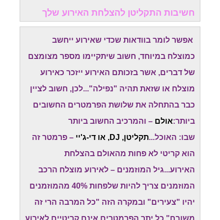
חשיבות התקליטן להצלחת האירוע שלך
אפשר לומר בוודאות שכדי שאירוע ייחשב
כמוצלח במיוחד, חשוב שיתקיימו מספר מצומצם
של דברים, אשר בזכותם האירוע ייזכר כאירוע
מוצלח או שזאת תהיה "נפילה"...לכן, חשוב לציין
כבר בהתחלה את שלושת הפרמטרים החשובים
ביותר:
אולם
– והמרכיב החשוב ביותר
שבו: האוכל...
תקליטן, DJ, או די-ג'יי
– פרמטר זה
הוא קריטי לא פחות מהאולם בהצלחת
האירוע...גיל המוזמנים – לאירוע מוצלח הרכב
המוזמנים צריך להיות שלפחות 40% מהמוזמנים
יהיו "צעירים" ובמקרה הזה "כל המרבה הרי זה
משובח".כל יתר הפרמטרים אינם קריטיים לאירוע