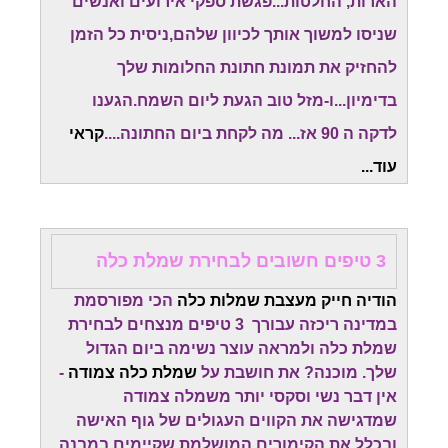
הארות, החלטות...פגשת ספקי אירועים ואנשים
שניסו למשוך אותך לכיוון שלהם,ניסית כל הזמן
להחזיק את תמונת חתונת החלומות שלך
בדימיון...ו-מזל טוב הגעת ליום השמח.
הגענו
לדקה ה 90 אז... מה לקחת ביום החתונה....
קראי
עוד...
3 טיפים חשובים לבחירת שמלת כלה
הודיה חייק מעצבת שמלות כלה
הכי מפורסמת
במדינה ריכזה עבורך 3 טיפים מנצחים לבחירת
שמלת כלה ולמראה עוצר נשימה ביום הגדול
שלך. מוכנה? את חושבת על
שמלת כלה צמודה
-
אין דבר נשי וסקסי יותר משמלה צמודה
שמדגישה את הקווים העגולים של גוף האישה
ובכלל את הקימורים המושלמת שקיימים במבנה