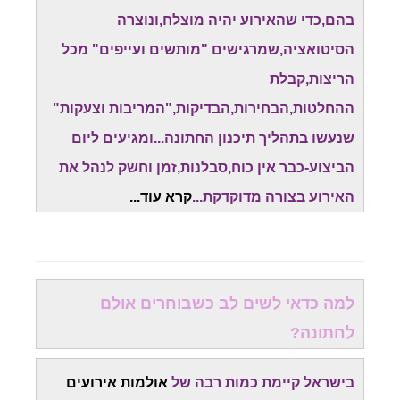
בהם,כדי שהאירוע יהיה מוצלח,ונוצרה
הסיטואציה,שמרגישים "מותשים ועייפים" מכל
הריצות,קבלת
ההחלטות,הבחירות,הבדיקות,"המריבות וצעקות"
שנעשו בתהליך תיכנון החתונה...ומגיעים ליום
הביצוע-כבר אין כוח,סבלנות,זמן וחשק לנהל את
האירוע בצורה מדוקדקת...
קרא עוד.
..
למה כדאי לשים לב כשבוחרים אולם
לחתונה?
בישראל קיימת כמות רבה של
אולמות אירועים