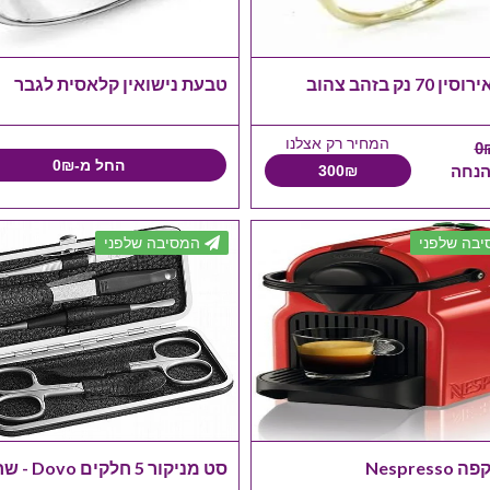
7 נק בזהב צהוב
טבעת נישואין קלאסית לגבר
המחיר רק אצלנו
החל מ-0₪
300₪
בה שלפני
המסיבה שלפני
Nespres
סט מניקור 5 חלקים Dovo - שחור