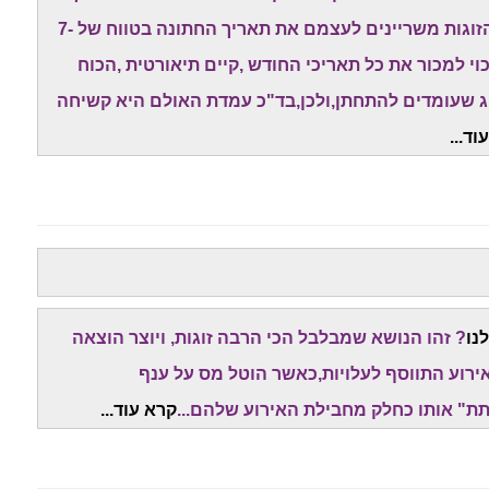
טוב ופנוי" של האולמות המובילים. לכן,המון מן הזוגות משריינים לעצמם את תאריך החתונה בטווח של 7-
י למכור את כל תאריכי החודש ,קיים תיאורטית ,הכוח
וג שעומדים להתחתן,ולכן,בד"כ עמדת האולם היא קשיחה
וד...
נו
? זהו הנושא שמבלבל הכי הרבה זוגות, ויוצר הוצאה
ירוע התווסף לעלויות,כאשר הוטל מס על ענף
ת" אותו כחלק מחבילת האירוע שלהם...
קרא עוד...