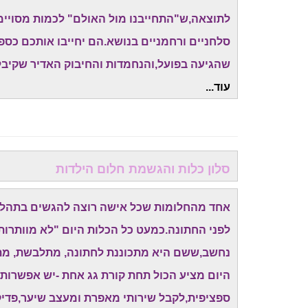
לתוצאה,ש"התחייבנו מול האולם" לכמות מסויימת
סלחניים ורחמניים בנושא.הם יחייבו אותכם כס
שהגיעה בפועל,והנחמדות והחיבוק האדיר שקיבל
עוד...
סלון כלות והגשמת חלום הילדות
אחד מהחלומות שכל אישה רוצה להגשים בתהליך 
לפני החתונה.כמעט כל הכלות היום "לא מוותרות
נחשב,ששם היא מתכוננת לחתונה, מתלבשת, מתאפ
היום מציע הכול תחת קורת גג אחת -יש אפשרות
ספציפית,לקבל שירותי מאפרת ומעצב שיער,פדיקור