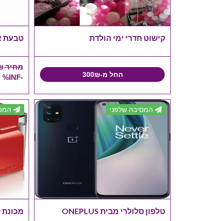
קישוט חדרי ימי הולדת
טבעת אירוסין 0
מחיר 0₪
החל מ-300₪
-INF% הנחה
המסיבה שלפני
המסי
טלפון סלולרי מבית ONEPLUS
מכונת קפה so