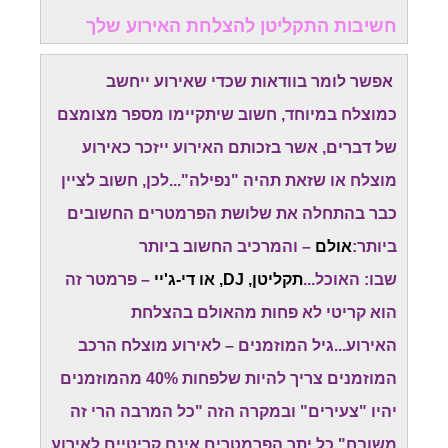
חשיבות התקליטן להצלחת האירוע שלך
אפשר לומר בוודאות שכדי שאירוע ייחשב
כמוצלח במיוחד, חשוב שיתקיימו מספר מצומצם
של דברים, אשר בזכותם האירוע ייזכר כאירוע
מוצלח או שזאת תהיה "נפילה"...לכן, חשוב לציין
כבר בהתחלה את שלושת הפרמטרים החשובים
ביותר:
אולם
– והמרכיב החשוב ביותר
שבו: האוכל...
תקליטן, DJ, או די-ג'יי
– פרמטר זה
הוא קריטי לא פחות מהאולם בהצלחת
האירוע...גיל המוזמנים – לאירוע מוצלח הרכב
המוזמנים צריך להיות שלפחות 40% מהמוזמנים
יהיו "צעירים" ובמקרה הזה "כל המרבה הרי זה
משובח".כל יתר הפרמטרים אינם קריטיים לאירוע