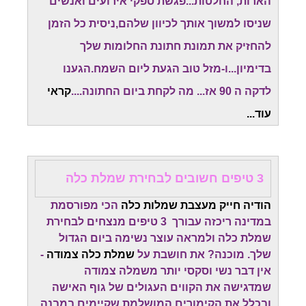
הארות, החלטות...פגשת ספקי אירועים ואנשים
שניסו למשוך אותך לכיוון שלהם,ניסית כל הזמן
להחזיק את תמונת חתונת החלומות שלך
בדימיון...ו-מזל טוב הגעת ליום השמח.
הגענו
לדקה ה 90 אז... מה לקחת ביום החתונה....
קראי
עוד...
3 טיפים חשובים לבחירת שמלת כלה
הודיה חייק מעצבת שמלות כלה
הכי מפורסמת
במדינה ריכזה עבורך 3 טיפים מנצחים לבחירת
שמלת כלה ולמראה עוצר נשימה ביום הגדול
שלך. מוכנה? את חושבת על
שמלת כלה צמודה
-
אין דבר נשי וסקסי יותר משמלה צמודה
שמדגישה את הקווים העגולים של גוף האישה
ובכלל את הקימורים המושלמת שקיימים במבנה