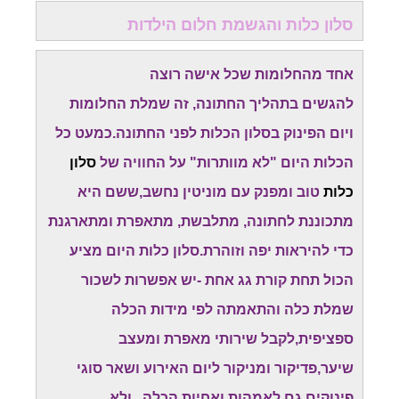
סלון כלות והגשמת חלום הילדות
אחד מהחלומות שכל אישה רוצה
להגשים בתהליך החתונה, זה שמלת החלומות
ויום הפינוק בסלון הכלות לפני החתונה.כמעט כל
הכלות היום "לא מוותרות" על החוויה של
סלון
כלות
טוב ומפנק עם מוניטין נחשב,ששם היא
מתכוננת לחתונה, מתלבשת, מתאפרת ומתארגנת
כדי להיראות יפה וזוהרת.סלון כלות היום מציע
הכול תחת קורת גג אחת -יש אפשרות לשכור
שמלת כלה והתאמתה לפי מידות הכלה
ספציפית,לקבל שירותי מאפרת ומעצב
שיער,פדיקור ומניקור ליום האירוע ושאר סוגי
פינוקים גם לאמהות ואחיות הכלה...ולא