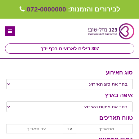
לבירורים והזמנות:
072-0000000
307
דילים לארועים בכף ידך
דף הבית
סוג האירוע
ספקים לחתונה מומלצים
קבלו ייעוץ בחינם
איפה בארץ
טיפים לארגון ותכנון חתונה
קבוצת וואטסאפ-ספקים עונים LIVE
טווח תאריכים
שירות אישי בקליק
עד