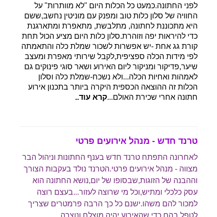
לפני החתונה.כמעט כל הכלות היום "לא מוותרות" על
החוויה של סלון כלות טוב ומפנק עם מוניטין נחשב,ששם
היא מתכוננת לחתונה, מתלבשת, מתאפרת ומתארגנת
כדי להיראות יפה וזוהרת.סלון כלות היום מציע הכול תחת
קורת גג אחת -יש אפשרות לשכור שמלת כלה והתאמתה
לפי מידות הכלה ספציפית,לקבל שירותי מאפרת ומעצב
שיער,פדיקור ומניקור ליום האירוע ושאר סוגי פינוקים גם
לאמהות ואחיות הכלה...ולא נשכח-שמלת כלה וסלון
הכלות זה ההוצאה הכספית היקרה ביותר בתכנון אירוע
חתונה אחרי שכירת האולם...
קרא עוד..
טרנד חדש - מנהל אירועים פרטי
לאחרונה התפתח טרנד חדש בענף החתונות וניהול הבר
מצווה - מנהל אירועים פרטי.הטרנד נולד בעקבות הצורך
וההבנה של הזוגות,שבסופו של יום,נושא החתונה הוא
עסק כלכלי ומתיש,וכל מי שרוצה לעזור...בעצם רוצה
למכור להם משהו.ישנם כל כך הרבה פרמטרים שצריך
לטפל בהם,כדי שהאירוע יהיה מוצלח,ונוצרה