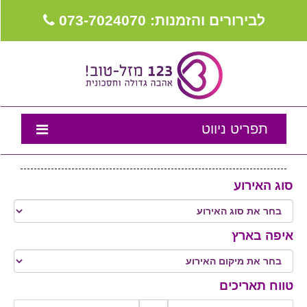
לבירורים והזמנות: 073-7024070
תפריט ניווט
דף הבית
סוג האירוע
נבחרת המומלצים
טיפים לאירוע
איפה בארץ
מה שכולם שואלים
צור קשר
טווח תאריכים
מועדון לקוחות