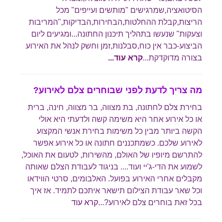
הסיטואציה,שמרגישים "מותשים ועייפים" מכל
הריצות,קבלת ההחלטות,הבחירות,הבדיקות,"המריבות
וצעקות" שנעשו בתהליך תיכנון החתונה...ומגיעים ליום
הביצוע-כבר אין כוח,סבלנות,זמן וחשק לנהל את האירוע
בצורה מדוקדקת...
קרא עוד.
..
מה צריך לדעת לפני שבוחרים צלם לאירוע?
בחירת צלם לחתונה, בת מצווה, בר מצווה, חינה, ברית
או כל אירוע אחר היא משימה קשה ולדעתי היא אולי
הקשה ביותר מבין כל משימות בחירת אנשי המקצוע
לאירוע שלכם. כשמתכננים חתונה או כל אירוע אפשר
להתרשם מיופיו של האולם, מהשירות, לטעום את האוכל,
לשמוע את הדי-ג'יי ועוד.... בניגוד לעבודת הצלם שאותה
מקבלים אחרי האירוע בפועל. האלבומים, סרטי הווידאו
וכל שאר עבודת הצילום תישאר איתכם לתמיד. אז איך
בכל זאת בוחרים צלם לאירוע?..
.קרא עוד