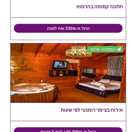
חתונה קסומה בהרמוזו
החל מ-230₪ שח למנה
המסיבה שלפני
אירוח בצימר רומנטי לפי שעות
החל מ-300₪ לזוג לעד 3 שעות