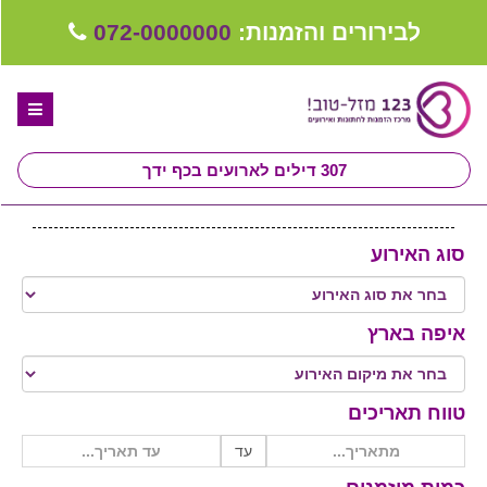
לבירורים והזמנות:
072-0000000
307
דילים לארועים בכף ידך
דף הבית
סוג האירוע
ספקים לחתונה מומלצים
קבלו ייעוץ בחינם
איפה בארץ
טיפים לארגון ותכנון חתונה
קבוצת וואטסאפ-ספקים עונים LIVE
טווח תאריכים
שירות אישי בקליק
עד