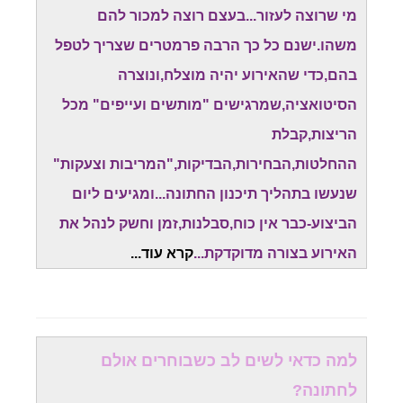
מי שרוצה לעזור...בעצם רוצה למכור להם
משהו.ישנם כל כך הרבה פרמטרים שצריך לטפל
בהם,כדי שהאירוע יהיה מוצלח,ונוצרה
הסיטואציה,שמרגישים "מותשים ועייפים" מכל
הריצות,קבלת
ההחלטות,הבחירות,הבדיקות,"המריבות וצעקות"
שנעשו בתהליך תיכנון החתונה...ומגיעים ליום
הביצוע-כבר אין כוח,סבלנות,זמן וחשק לנהל את
האירוע בצורה מדוקדקת...
קרא עוד.
..
למה כדאי לשים לב כשבוחרים אולם
לחתונה?