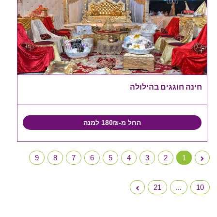
חינה חוגגים בהילולה
החל מ-180₪ למנה
9
8
7
6
5
4
3
2
1
21
...
10