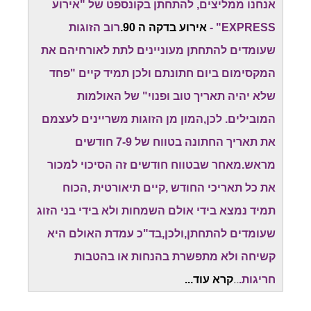
אנחנו ממליצים, להתחתן בקונספט של "אירוע
EXPRESS" -
אירוע בדקה ה 90.
רוב הזוגות
שעומדים להתחתן מעוניינים לתת לאורחיהם את
המקסימום ביום חתונתם ולכן תמיד קיים "פחד
שלא יהיה תאריך טוב ופנוי" של האולמות
המובילים. לכן,המון מן הזוגות משריינים לעצמם
את תאריך החתונה בטווח של 7-9 חודשים
מראש.מאחר שבטווח חודשים זה הסיכוי למכור
את כל תאריכי החודש ,קיים תיאורטית ,הכוח
תמיד נמצא בידי אולם השמחות ולא בידי בני הזוג
שעומדים להתחתן,ולכן,בד"כ עמדת האולם היא
קשיחה ולא מתפשרת בהנחות או בהטבות
חריגות.
..
קרא עוד...